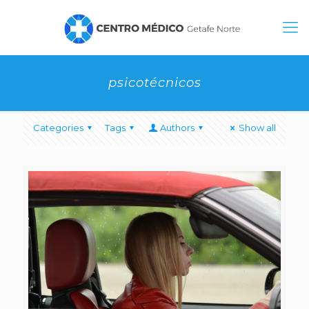
psicotécnicos
Categories
Tags
Authors
Show all