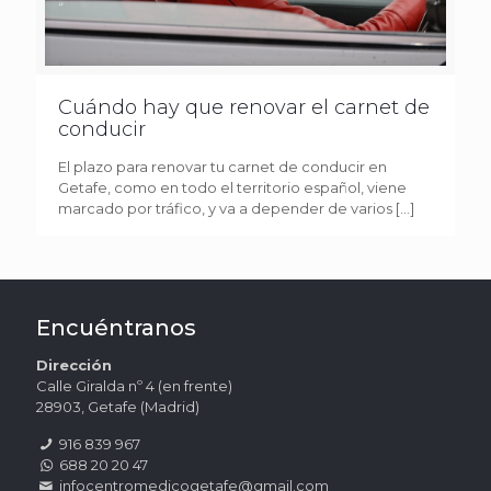
Cuándo hay que renovar el carnet de
conducir
El plazo para renovar tu carnet de conducir en
Getafe, como en todo el territorio español, viene
marcado por tráfico, y va a depender de varios
[…]
Encuéntranos
Dirección
Calle Giralda nº 4 (en frente)
28903, Getafe (Madrid)
916 839 967
688 20 20 47
infocentromedicogetafe@gmail.com